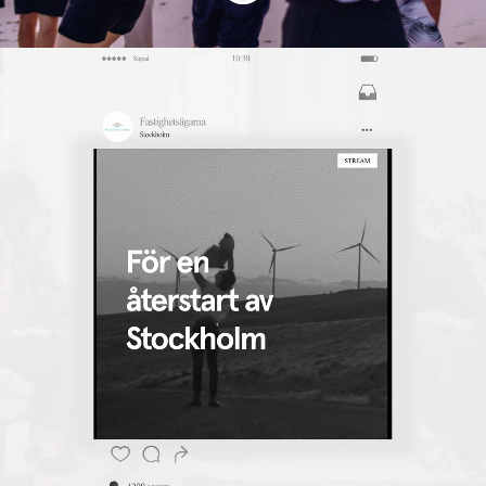
CICERON GROUP
Vi skapar kärlek, lojalitet och engagemang för
varumärken genom exceptionella upplevelser.
Vi vet att det bakom varje unik upplevelse står
personer som dirigerar alla olika moment med
minutiös timing, ojämförbar känsla för dramaturgi,
öga för detaljer och en stor passion för människor. Vi
vet det eftersom vi är experter på området.
Vi är ett sammansvetsat team med en gemensam
besatthet - att skapa varumärkesupplevelser som