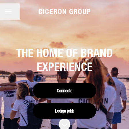
KARRIÄRMENY
Dela sidan
THE HOME OF BRAND
EXPERIENCE
Connecta
Lediga jobb
Skrolla för mer innehåll