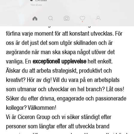
mottagaren berörs av och minns. Vi drivs av att
utmana oss själva såväl som en hel bransch. Att hela
tiden ställa oss frågan varför och våga förändra och
förfina varje moment för att konstant utvecklas. För
oss är det just det som utgör skillnaden och är
avgörande när man ska skapa något utöver det
vanliga. En
exceptionell upplevelse
helt enkelt.
Älskar du att arbeta strategiskt, produktivt och
kreativt? Hör av dig! Vill du vara på en arbetsplats
som utmanar och utvecklar en hel branch? Låt oss!
Söker du efter drivna, engagerade och passionerade
kollegor? Välkommen!
Vi är Ciceron Group och vi söker ständigt efter
personer som längtar efter att utveckla brand