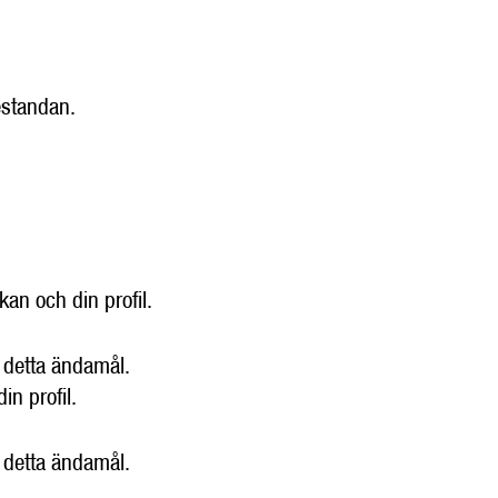
restandan.
an och din profil.
 detta ändamål.
in profil.
 detta ändamål.