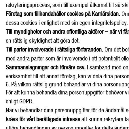
rekryteringsprocess, som till exempel åtkomst till särs
Företag som tillhandahåller cookies på Karriärsidan.
Om 
dessa cookies i enlighet med sin egen integritetspolicy. 
Till myndigheter och andra offentliga aktörer – när vi få
en rättslig skyldighet att göra det.
Till parter involverade i rättsliga förfaranden.
Om det behö
med andra parter som är involverade i ett potentiellt elle
Sammanslagningar och förvärv osv.
I samband med en pot
verksamhet till ett annat företag, kan vi dela dina perso
6. På vilken rättslig grund behandlar vi dina personuppg
För att kunna behandla dina personuppgifter behöver vi h
enligt GDPR.
När vi behandlar dina personuppgifter för de ändamål so
krävs för vårt berättigade intresse
att kunna rekrytera ta
utföra behandlingen av personuppgifter för detta ändamål