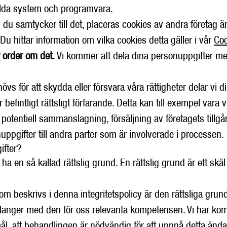
kilda system och programvara.
du samtycker till det, placeras cookies av andra företag
Du hittar information om vilka cookies detta gäller i vår
Coo
r order om det.
Vi kommer att dela dina personuppgifter med
vs för att skydda eller försvara våra rättigheter delar vi 
r befintligt rättsligt förfarande. Detta kan till exempel var
entiell sammanslagning, försäljning av företagets tillgånga
nuppgifter till andra parter som är involverade i processen.
ifter?
a en så kallad rättslig grund. En rättslig grund är ett skä
m beskrivs i denna integritetspolicy är den rättsliga grund
langer med den för oss relevanta kompetensen. Vi har kommit 
, att behandlingen är nödvändig för att uppnå detta ändamå