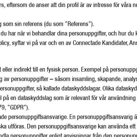
rs, eftersom de anser att din profil är av intresse för våra
dig som sin referens (du som ”Referens”).
r du har när vi behandlar dina personuppgifter, och hur du 
olicy, syftar vi på var och en av Connectade Kandidater, 
t eller indirekt till en fysisk person. Exempel på personu
g av personuppgifter – såsom insamling, skapande, analys
personuppgifter, så kallade dataskyddslagar. Olika dataskyd
pel på en dataskyddslag som är relevant för vår användning
679, ”GDPR”).
llade personuppgiftsansvarige. En personuppgiftsansvarig 
a utföras. Den personuppgiftsansvarige kan använda ett så
dla personuppgifter enligt anvisningar från den personup