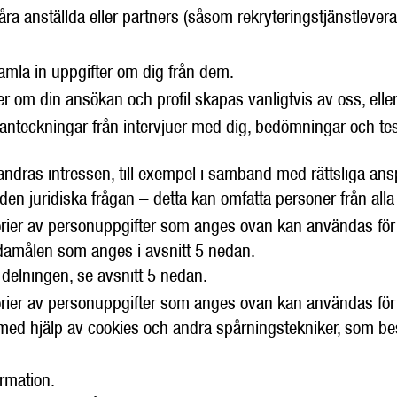
ra anställda eller partners (såsom rekryteringstjänstleverant
amla in uppgifter om dig från dem.
r om din ansökan och profil skapas vanligtvis av oss, ell
 anteckningar från intervjuer med dig, bedömningar och tes
 andras intressen, till exempel i samband med rättsliga ans
den juridiska frågan – detta kan omfatta personer från al
orier av personuppgifter som anges ovan kan användas för
damålen som anges i avsnitt 5 nedan.
delningen, se avsnitt 5 nedan.
orier av personuppgifter som anges ovan kan användas för
med hjälp av cookies och andra spårningstekniker, som bes
rmation.