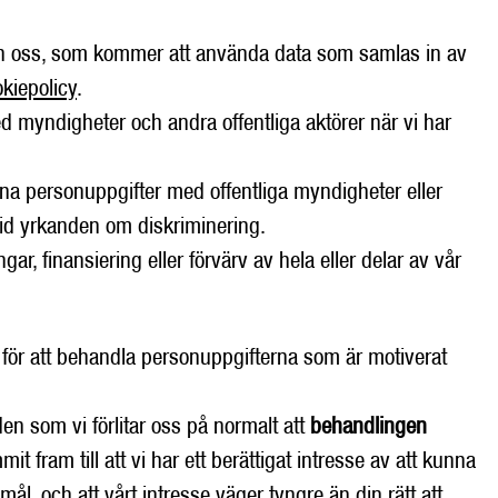
 än oss, som kommer att använda data som samlas in av
kiepolicy
.
 myndigheter och andra offentliga aktörer när vi har
dina personuppgifter med offentliga myndigheter eller
a vid yrkanden om diskriminering.
r, finansiering eller förvärv av hela eller delar av vår
l för att behandla personuppgifterna som är motiverat
en som vi förlitar oss på normalt att
behandlingen
fram till att vi har ett berättigat intresse av att kunna
l, och att vårt intresse väger tyngre än din rätt att