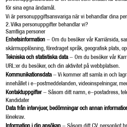
för sina egna ändamål.
Vi är personuppgiftsansvariga när vi behandlar dina pers
2. Vilka personuppgifter behandlar vi?
Samtliga personer
Enhetsinformation
- Om du besöker vår Karriärsida, sam
skärmupplösning, föredraget språk, geografisk plats, o
Tekniska och statistiska data
- Om du besöker vår Karriä
URL:er du besöker, och din aktivitet på webbplatsen.
Kommunikationsdata
- Vi kommer att samla in och lagr
innehållet i e-postmeddelanden, videoinspelningar, medd
Kontaktuppgifter
- Såsom ditt namn, e-postadress, tel
Kandidater
Data från intervjuer, bedömningar och annan informatio
lönekrav.
Information i din ansökan
- Såsom ditt CV, personligt b