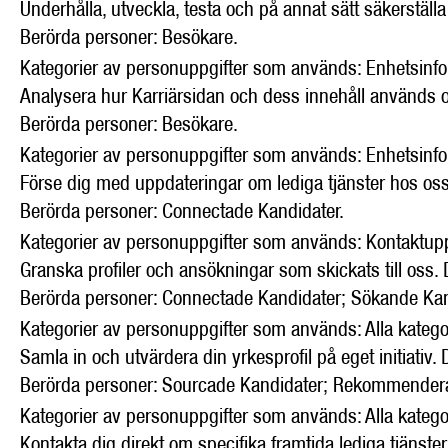
Underhålla, utveckla, testa och på annat sätt säkerställ
Berörda personer: Besökare.
Kategorier av personuppgifter som används: Enhetsinfor
Analysera hur Karriärsidan och dess innehåll används och p
Berörda personer: Besökare.
Kategorier av personuppgifter som används: Enhetsinfor
Förse dig med uppdateringar om lediga tjänster hos oss
Berörda personer: Connectade Kandidater.
Kategorier av personuppgifter som används: Kontaktup
Granska profiler och ansökningar som skickats till oss
Berörda personer: Connectade Kandidater; Sökande Kan
Kategorier av personuppgifter som används: Alla kateg
Samla in och utvärdera din yrkesprofil på eget initiativ
Berörda personer: Sourcade Kandidater; Rekommendera
Kategorier av personuppgifter som används: Alla kateg
Kontakta dig direkt om specifika framtida lediga tjänste