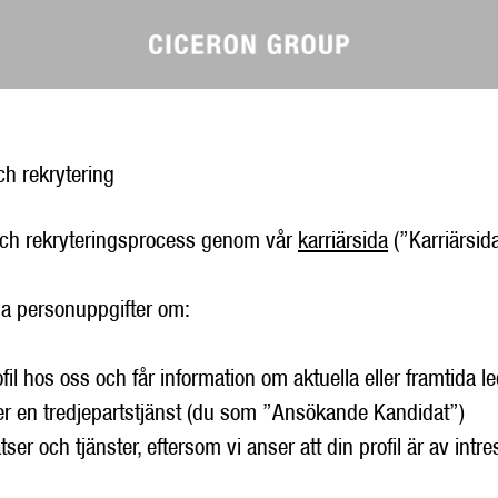
ch rekrytering
och rekryteringsprocess genom vår
karriärsida
(”Karriärsid
ina personuppgifter om:
profil hos oss och får information om aktuella eller framtid
ler en tredjepartstjänst (du som ”Ansökande Kandidat”)
er och tjänster, eftersom vi anser att din profil är av intr