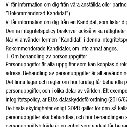
Vi får information om dig från våra anställda eller partne
”Rekommenderad Kandidat”)
Vi får information om dig från en Kandidat, som listar 
Denna integritetspolicy beskriver också vilka rättighete
När vi använder termen ”Kandidat” i denna integritetsp
Rekommenderade Kandidater, om inte annat anges.
1. Om behandling av personuppgifter
Personuppgifter är alla uppgifter som kan kopplas direk
adress. Behandling av personuppgifter är all användnin
Det finns lagar och regler om hur företag får behandla 
personuppgifter, och i olika delar av världen. Ett exem
integritetspolicy, är EU:s dataskyddsförordning (2016/
De flesta skyldigheter enligt GDPR gäller för den så ka
personuppgifter ska behandlas, och hur behandlingen sk
personuppgiftsbiträde är en enhet som endast får behan